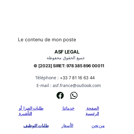
Le contenu de mon poste
ASF LEGAL
جميع الحقوق محفوظة
© [2023] SIRET: 978 385 896 00011
Téléphone : 
+33 7 81 16 63 44
 E-mail : asf.france@outlook.com
الصفحة 
خدماتنا 
طلبات الفيزا  أو 
الرئيسية
التأشيرة 
من نحن
الأسعار
طلبات التوظيف